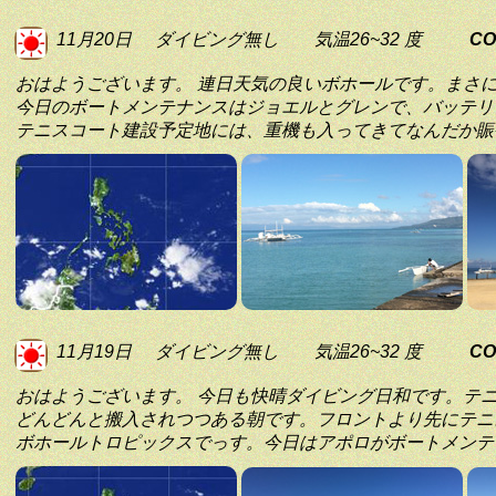
11月20日
ダイビング無し
気温26~32 度
CO
おはようございます。 連日天気の良いボホールです。まさ
今日のボートメンテナンスはジョエルとグレンで、バッテリ
テニスコート建設予定地には、重機も入ってきてなんだか賑
11月19日
ダイビング無し
気温26~32 度
CO
おはようございます。 今日も快晴ダイビング日和です。テ
どんどんと搬入されつつある朝です。フロントより先にテニ
ボホールトロピックスでっす。今日はアポロがボートメンテ