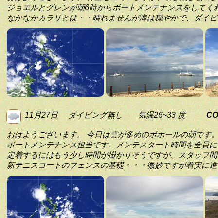
ジョエルとグレンが朝6時からボートメンテナンスをしてく
なかなかカラリとは・・晴れませんが海は穏やかで、ダイビ
11月27日
ダイビング無し
気温26~33 度
CO
おはようございます。 今日は雲が多めのボホールの朝です
ボートメンテナンス担当です。メンテスタート時間を全員に
定着するにはもう少し時間が掛かりそうですが、スタッフ間
新テニスコートのフェンスの基礎・・・微妙ですが着実に進