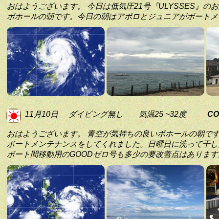
おはようございます。 今日は低気圧21号『ULYSSES』の
ボホールの朝です。今日の朝はアポロとジュニアがボートメ
11月10日
ダイビング無し
気温25 ~32度
CO
おはようございます。 青空が気持ちの良いボホールの朝で
ボートメンテナンスをしてくれました。日曜日に洗って干した
ボート間移動用のGOODゼロ号も多少の要改善点はありま