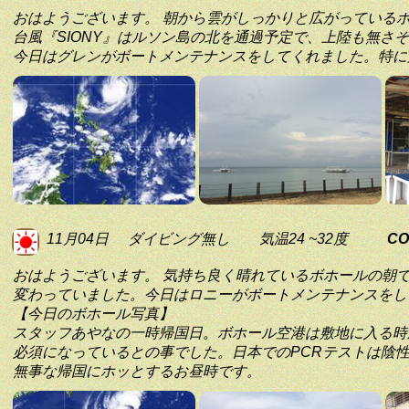
おはようございます。 朝から雲がしっかりと広がっている
台風『SIONY』はルソン島の北を通過予定で、上陸も無さ
今日はグレンがボートメンテナンスをしてくれました。特に
11月04日
ダイビング無し
気温24 ~32度
CO
おはようございます。 気持ち良く晴れているボホールの朝
変わっていました。今日はロニーがボートメンテナンスをし
【今日のボホール写真】
スタッフあやなの一時帰国日。ボホール空港は敷地に入る時
必須になっているとの事でした。日本でのPCRテストは陰
無事な帰国にホッとするお昼時です。