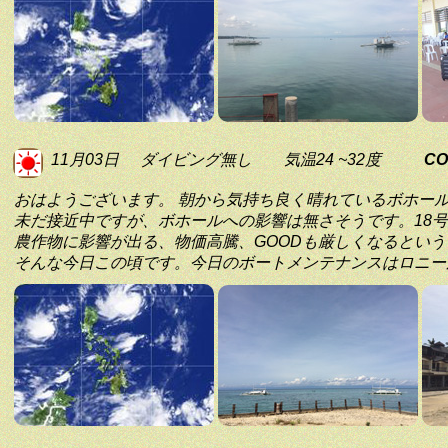
11月03日
ダイビング無し
気温24 ~32度
CO
おはようございます。 朝から気持ち良く晴れているボホール
未だ接近中ですが、ボホールへの影響は無さそうです。18
農作物に影響が出る、物価高騰、GOODも厳しくなるとい
そんな今日この頃です。今日のボートメンテナンスはロニー