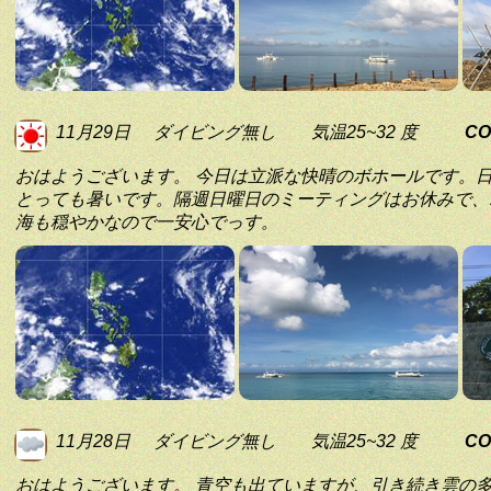
11月29日
ダイビング無し
気温25~32 度
CO
おはようございます。 今日は立派な快晴のボホールです。
とっても暑いです。隔週日曜日のミーティングはお休みで、
海も穏やかなので一安心でっす。
11月28日
ダイビング無し
気温25~32 度
CO
おはようございます。 青空も出ていますが、引き続き雲の