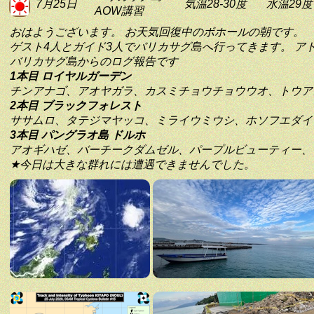
7月25日
気温28-30度
水温29度
AOW講習
おはようございます。 お天気回復中のボホールの朝です。
ゲスト4人とガイド3人でバリカサグ島へ行ってきます。 ア
バリカサグ島からのログ報告です
1本目 ロイヤルガーデン
チンアナゴ、アオヤガラ、カスミチョウチョウウオ、トウア
2本目 ブラックフォレスト
ササムロ、タテジマヤッコ、ミライウミウシ、ホソフエダイ
3本目 パングラオ島 ドルホ
アオギハゼ、バーチークダムゼル、パープルビューティー、
★今日は大きな群れには遭遇できませんでした。