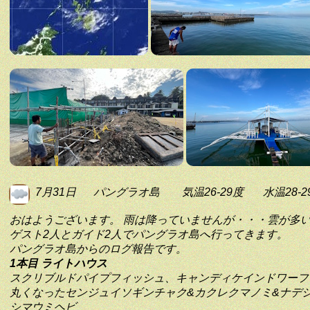
7月31日
パングラオ島
気温26-29度
水温28-2
おはようございます。 雨は降っていませんが・・・雲が多
ゲスト2人とガイド2人でパングラオ島へ行ってきます。
パングラオ島からのログ報告です。
1本目 ライトハウス
スクリブルドパイプフィッシュ、キャンディケインドワーフ
丸くなったセンジュイソギンチャク&カクレクマノミ&ナデ
シマウミヘビ