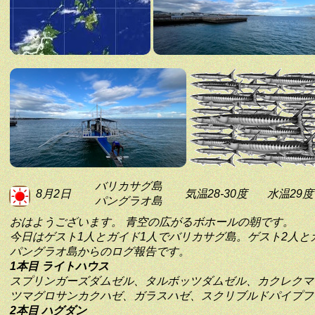
バリカサグ島
8月2日
気温28-30度
水温29度
パングラオ島
おはようございます。 青空の広がるボホールの朝です。
今日はゲスト1人とガイド1人でバリカサグ島。ゲスト2人と
パングラオ島からのログ報告です。
1本目 ライトハウス
スプリンガーズダムゼル、タルボッツダムゼル、カクレクマ
ツマグロサンカクハゼ、ガラスハゼ、スクリブルドパイプフ
2本目 ハグダン