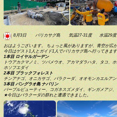
8月3日
バリカサグ島
気温27-31度
水温29度
おはようございます。 ちょっと風がありますが、青空が広
今日はゲスト1人とガイド1人でバリカサグ島へ行ってきま
1本目 ロイヤルガーデン
トウアカクマノミ、ツバメウオ、アカマダラハタ、タコ、ホ
ホソフエダイ
2本目 ブラックフォレスト
チンアナゴ、オニカサゴ、バラクーダ、オオモンカエルアン
3本目 パングラオ島 ナパリン
パープルビューティー、コガネスズメダイ、ギンガメアジ、
★今日はバラクーダの群れと遭遇できました。