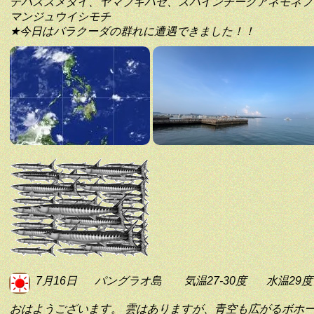
デバスズメダイ、ヤマブキハゼ、スパインチークアネモネフ
マンジュウイシモチ
★今日はバラクーダの群れに遭遇できました！！
7月16日
パングラオ島
気温27-30度
水温29度
おはようございます。 雲はありますが、青空も広がるボホ