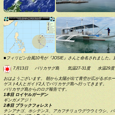
■フィリピン台風10号が『JOSIE』さんと命名されました
7月13日
バリカサグ島
気温27-31度
水温29度
おはようございます。 朝から太陽が出て青空が広がるボホ
ゲスト4人とガイド2人でバリカサグ島へ行ってきます。
バリカサグ島からのログ報告です。
1本目 ロイヤルガーデン
ギンガメアジ！
2本目 ブラックフォレスト
チンアナゴ、ホシテンス、アカフチリュウグウウミウシ、バ