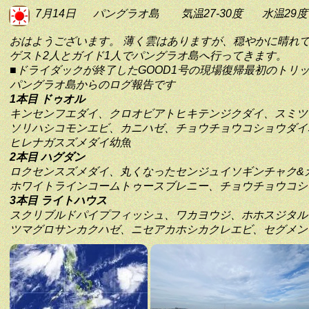
7月14日
パングラオ島
気温27-30度
水温29度
おはようございます。 薄く雲はありますが、穏やかに晴れ
ゲスト2人とガイド1人でパングラオ島へ行ってきます。
■ドライダックが終了したGOOD1号の現場復帰最初のトリ
パングラオ島からのログ報告です
1本目 ドゥオル
キンセンフエダイ、クロオビアトヒキテンジクダイ、スミツ
ソリハシコモンエビ、カニハゼ、チョウチョウコショウダイ
ヒレナガスズメダイ幼魚
2本目 ハグダン
ロクセンスズメダイ、丸くなったセンジュイソギンチャク&
ホワイトラインコームトゥースブレニー、チョウチョウコシ
3本目 ライトハウス
スクリブルドパイプフィッシュ、ワカヨウジ、ホホスジタル
ツマグロサンカクハゼ、ニセアカホシカクレエビ、セグメン