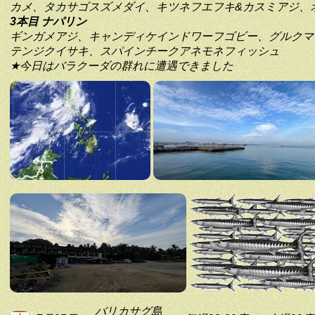
カメ、タカサゴスズメダイ、キツネフエフキ&カスミアジ、
3本目 ナパリン
ギンガメアジ、キャンディケインドワーフゴビー、グルクマ
テンジクイサキ、スパインチークアネモネフィッシュ
★今日はバラクーダの群れに遭遇できました
バリカサグ島