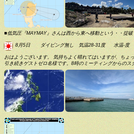
■低気圧『MAYMAY』さんは西から東へ移動という・・掟
8月5日
ダイビング無し
気温28-31度
水温-度
おはようございます。 気持ちよく晴れてはいますが、ちょ
引き続きゲストゼロ名様です。8時のミーティングからのス