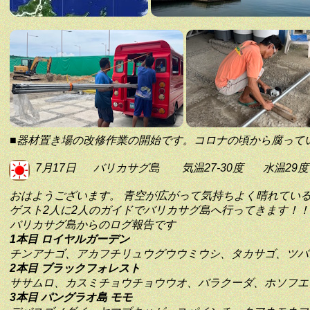
■器材置き場の改修作業の開始です。コロナの頃から腐って
7月17日
バリカサグ島
気温27-30度
水温29度
おはようございます。 青空が広がって気持ちよく晴れてい
ゲスト2人に2人のガイドでバリカサグ島へ行ってきます！！
バリカサグ島からのログ報告です
1本目 ロイヤルガーデン
チンアナゴ、アカフチリュウグウウミウシ、タカサゴ、ツバ
2本目 ブラックフォレスト
ササムロ、カスミチョウチョウウオ、バラクーダ、ホソフエ
3本目 パングラオ島 モモ