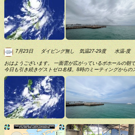
7月23日
ダイビング無し
気温27-29度
水温-度
おはようございます。 一面雲が広がっているボホールの朝
今日も引き続きゲストゼロ名様。8時のミーティングからの