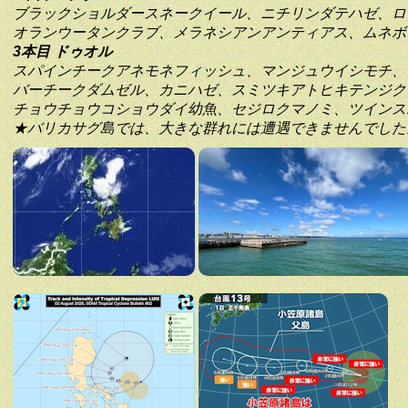
ブラックショルダースネークイール、ニチリンダテハゼ、ロ
オランウータンクラブ、メラネシアンアンティアス、ムネボ
3本目 ドゥオル
スパインチークアネモネフィッシュ、マンジュウイシモチ、
バーチークダムゼル、カニハゼ、スミツキアトヒキテンジク
チョウチョウコショウダイ幼魚、セジロクマノミ、ツインス
★バリカサグ島では、大きな群れには遭遇できませんでした