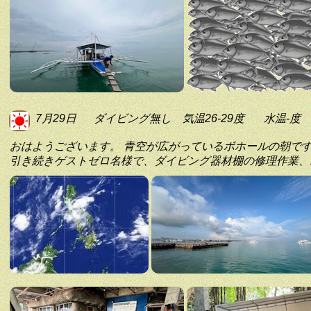
7月29日
ダイビング無し
気温26-29度
水温-度
おはようございます。 青空が広がっているボホールの朝で
引き続きゲストゼロ名様で、ダイビング器材棚の修理作業、