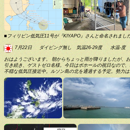
■フィリピン低気圧11号が『KIYAPO』さんと命名されま
7月22日
ダイビング無し
気温26-29度
水温-度
おはようございます。 朝からちょっと雨が降りましたが、
引き続き、ゲストゼロ名様。今日はボホールの祝日なので、
不穏な低気圧接近中。ルソン島の北を通過する予定。勢力は