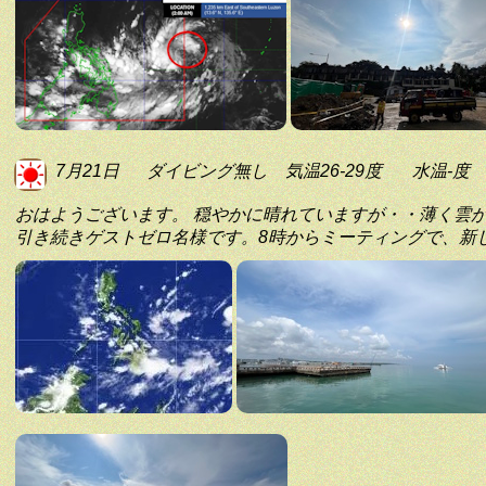
7月21日
ダイビング無し
気温26-29度
水温-度
おはようございます。 穏やかに晴れていますが・・薄く雲
引き続きゲストゼロ名様です。8時からミーティングで、新