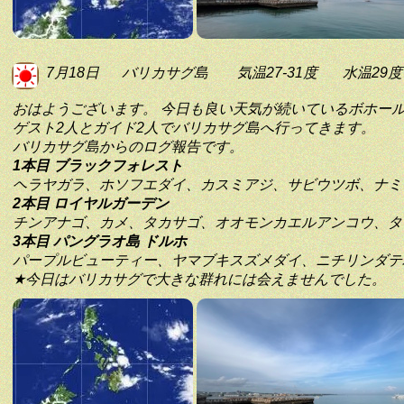
7月18日
バリカサグ島
気温27-31度
水温29度
おはようございます。 今日も良い天気が続いているボホー
ゲスト2人とガイド2人でバリカサグ島へ行ってきます。
バリカサグ島からのログ報告です。
1本目 ブラックフォレスト
ヘラヤガラ、ホソフエダイ、カスミアジ、サビウツボ、ナミ
2本目 ロイヤルガーデン
チンアナゴ、カメ、タカサゴ、オオモンカエルアンコウ、タ
3本目 パングラオ島 ドルホ
パープルビューティー、ヤマブキスズメダイ、ニチリンダテ
★今日はバリカサグで大きな群れには会えませんでした。