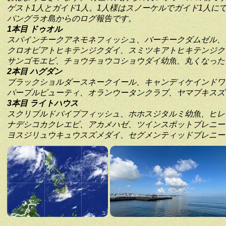
ゲスト1人とガイド1人。1人様はスノーケルでガイド1人に
パングラオ島からのログ報告です。
1本目 ドゥオル
スパインチークアネモネフィッシュ、バーチークダムゼル、
クロオビアトヒキテンジクダイ、スミツキアトヒキテンジク
サンゴモエビ、チョウチョウコショウダイ幼魚、丸くなった
2本目 ハグダン
ブラックショルダースネークイール、キャンディケインドワ
パープルビューティ、オランウータンクラブ、ヤマブキスズ
3本目 ライトハウス
スクリブルドパイプフィッシュ、ホホスジタルミ幼魚、ヒレ
ナデシコカクレエビ、アカメハゼ、ツインスポットブレニー
ヨスジリュウキュウスズメダイ、セグメンティッドブレニー