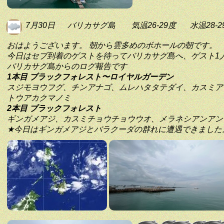
7月30日
バリカサグ島
気温26-29度
水温28-2
おはようございます。 朝から雲多めのボホールの朝です。
今日はセブ到着のゲストを待ってバリカサグ島へ、ゲスト1
バリカサグ島からのログ報告です
1本目 ブラックフォレスト〜ロイヤルガーデン
スジモヨウフグ、チンアナゴ、ムレハタタテダイ、カスミア
トウアカクマノミ
2本目 ブラックフォレスト
ギンガメアジ、カスミチョウチョウウオ、メラネシアンアン
★今日はギンガメアジとバラクーダの群れに遭遇できました