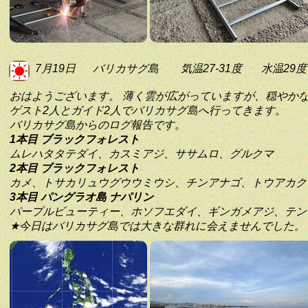
7月19日
バリカサグ島
気温27-31度
水温29度
おはようございます。 薄く雲が広がっていますが、穏やか
ゲスト2人とガイド2人でバリカサグ島へ行ってきます。
バリカサグ島からのログ報告です。
1本目 ブラックフォレスト
ムレハタタテダイ、カスミアジ、ササムロ、グルクマ
2本目 ブラックフォレスト
カメ、トサカリュウグウウミウシ、チンアナゴ、トウアカク
3本目 パングラオ島 ナパリン
パープルビューティー、ホソフエダイ、ギンガメアジ、テン
★今日はバリカサグ島では大きな群れに会えませんでした。