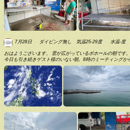
7月28日
ダイビング無し
気温25-29度
水温-度
おはようございます。 雲が広がっているボホールの朝です
今日も引き続きゲスト様のいない朝。8時のミーティングか