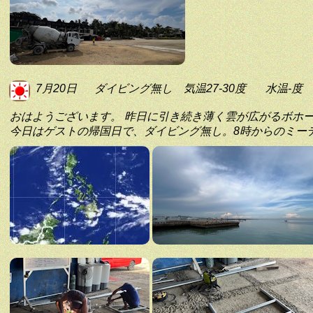
7月20日
ダイビング無し
気温27-30度
水温-度
おはようございます。 昨日に引き続き薄く雲が広がるボホ
今日はゲストの帰国日で、ダイビング無し。8時からのミー