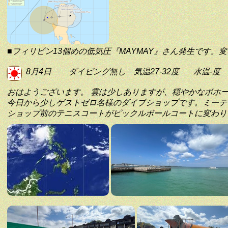
■フィリピン13個めの低気圧『MAYMAY』さん発生です。
8月4日
ダイビング無し
気温27-32度
水温-度
おはようございます。 雲は少しありますが、穏やかなボホ
今日から少しゲストゼロ名様のダイブショップです。ミーテ
ショップ前のテニスコートがピックルボールコートに変わり