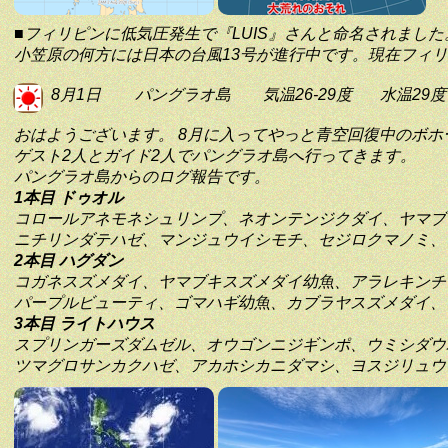
■フィリピンに低気圧発生で『LUIS』さんと命名されました
小笠原の何方には日本の台風13号が進行中です。現在フィ
8月1日
パングラオ島
気温26-29度
水温29度
おはようございます。 8月に入ってやっと青空回復中のボホ
ゲスト2人とガイド2人でパングラオ島へ行ってきます。
パングラオ島からのログ報告です。
1本目 ドゥオル
コロールアネモネシュリンプ、ネオンテンジクダイ、ヤマブ
ニチリンダテハゼ、マンジュウイシモチ、セジロクマノミ、
2本目 ハグダン
コガネスズメダイ、ヤマブキスズメダイ幼魚、アラレキンチ
パープルビューティ、ゴマハギ幼魚、カブラヤスズメダイ、
3本目 ライトハウス
スプリンガーズダムゼル、オウゴンニジギンポ、ウミシダウ
ツマグロサンカクハゼ、アカホシカニダマシ、ヨスジリュウ