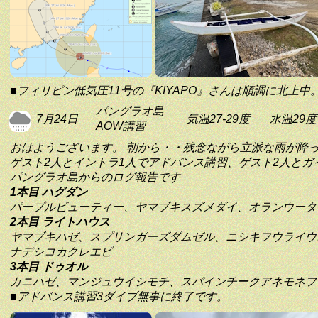
■フィリピン低気圧11号の『KIYAPO』さんは順調に北上
パングラオ島
7月24日
気温27-29度
水温29度
AOW講習
おはようございます。 朝から・・残念ながら立派な雨が降
ゲスト2人とイントラ1人でアドバンス講習、ゲスト2人とガ
パングラオ島からのログ報告です
1本目 ハグダン
パープルビューティー、ヤマブキスズメダイ、オランウータ
2本目 ライトハウス
ヤマブキハゼ、スプリンガーズダムゼル、ニシキフウライウ
ナデシコカクレエビ
3本目 ドゥオル
カニハゼ、マンジュウイシモチ、スパインチークアネモネフ
■アドバンス講習3ダイブ無事に終了です。