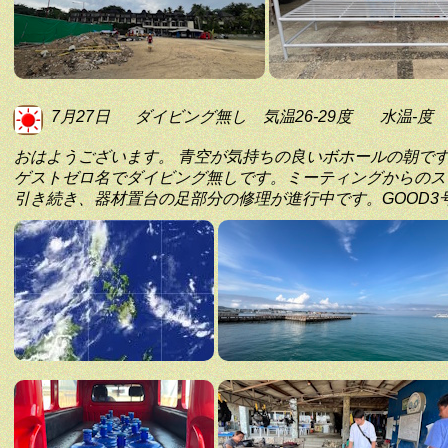
7月27日
ダイビング無し
気温26-29度
水温-度
おはようございます。 青空が気持ちの良いボホールの朝で
ゲストゼロ名でダイビング無しです。ミーティングからのスタ
引き続き、器材置台の足部分の修理が進行中です。GOOD3