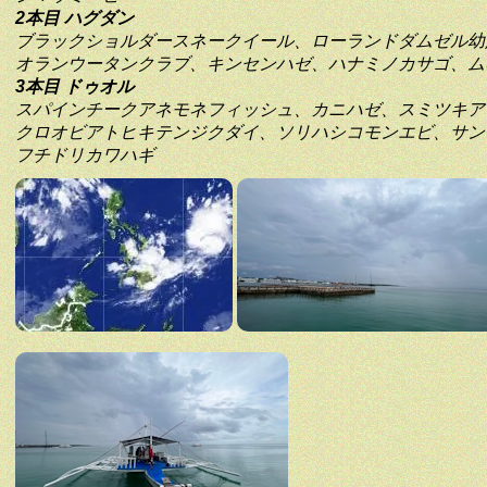
2本目 ハグダン
ブラックショルダースネークイール、ローランドダムゼル幼
オランウータンクラブ、キンセンハゼ、ハナミノカサゴ、ム
3本目 ドゥオル
スパインチークアネモネフィッシュ、カニハゼ、スミツキア
クロオビアトヒキテンジクダイ、ソリハシコモンエビ、サン
フチドリカワハギ