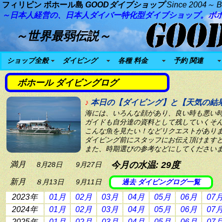
フィリピン ボホール島
GOODダイブショップ
Since 2004
～ Bo
～日本人経営の、日本人ダイバー特化型ダイブショップ。ボ
～世界最弱伝説～
ショップ全般
ダイビング
各種 料金
予約 関連
ボホール ダイビングログ
♪
本日の【ダイビング】と【天気の結
海には、いろんな顔があり、良い時も悪い
ガイドも自分達の資料として残していくそ
こんな魚を見たい！などリクエストがあり
ダイビング前にスタッフにお伝え頂けます
また、時期選びの参考などにしてください
満月
今月の水温:
29
度
8月28日
9月27日
新月
８月13日
9月11日
過去 ダイビングログ一覧
2023年
01月
02月
03月
04月
05月
06月
07
2024年
01月
02月
03月
04月
05月
06月
07
2025年
01月
02月
03月
04月
05月
06月
07