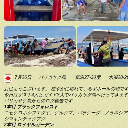
7月26日
バリカサグ島
気温27-30度
水温28-2
おはようございます。 穏やかに晴れているボホールの朝で
今日はゲスト4人とガイド3人でバリカサグ島へ行ってきま
バリカサグ島からのログ報告です
1本目 ブラックフォレスト
ニセクロホシフエダイ、グルクマ、バラクーダ、メラネシア
シマキンチャクフグ
2本目 ロイヤルガーデン