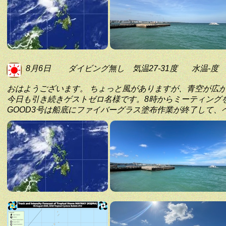
8月6日
ダイビング無し
気温27-31度
水温-度
おはようございます。 ちょっと風がありますが、青空が広
今日も引き続きゲストゼロ名様です。8時からミーティング
GOOD3号は船底にファイバーグラス塗布作業が終了して、