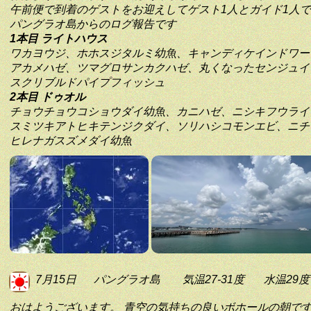
午前便で到着のゲストをお迎えしてゲスト1人とガイド1人
パングラオ島からのログ報告です
1本目 ライトハウス
ワカヨウジ、ホホスジタルミ幼魚、キャンディケインドワー
アカメハゼ、ツマグロサンカクハゼ、丸くなったセンジュイ
スクリブルドパイプフィッシュ
2本目 ドゥオル
チョウチョウコショウダイ幼魚、カニハゼ、ニシキフウライ
スミツキアトヒキテンジクダイ、ソリハシコモンエビ、ニチ
ヒレナガスズメダイ幼魚
7月15日
パングラオ島
気温27-31度
水温29度
おはようございます。 青空の気持ちの良いボホールの朝で