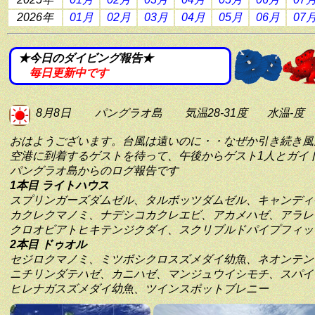
2026年
01月
02月
03月
04月
05月
06月
07
★今日のダイビング報告★
毎日更新中です
8月8日
パングラオ島
気温28-31度
水温-度
おはようございます。台風は遠いのに・・なぜか引き続き風
空港に到着するゲストを待って、午後からゲスト1人とガイ
パングラオ島からのログ報告です
1本目 ライトハウス
スプリンガーズダムゼル、タルボッツダムゼル、キャンディ
カクレクマノミ、ナデシコカクレエビ、アカメハゼ、アラレ
クロオビアトヒキテンジクダイ、スクリブルドパイプフィッ
2本目 ドゥオル
セジロクマノミ、ミツボシクロスズメダイ幼魚、ネオンテン
ニチリンダテハゼ、カニハゼ、マンジュウイシモチ、スパイ
ヒレナガスズメダイ幼魚、ツインスポットブレニー